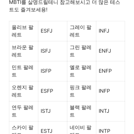
MBTI를 살명드릴테니 참고해보시고 더 많은 테스
트도 즐겨보세용!
올리브 팔
그레이 팔
ESFJ
INFJ
레트
레트
브라운 팔
그린 팔레
ISFJ
ENFJ
레트
트
민트 팔레
옐로 팔레
ISFP
ENFP
트
트
오렌지 팔
핑크 팔레
ESFP
INFP
레트
트
연두 팔레
블랙 팔레
ISTJ
INTJ
트
트
스카이 팔
네이비 팔
ESTJ
INTP