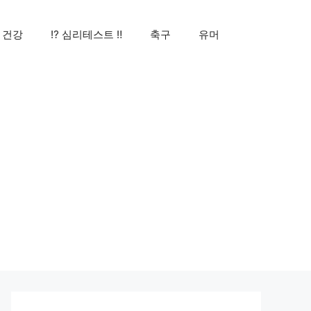
건강
⁉️ 심리테스트 ‼️
축구
유머