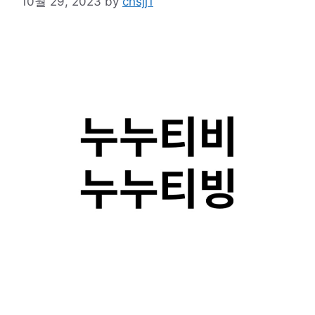
10월 29, 2023
by
chsjj1