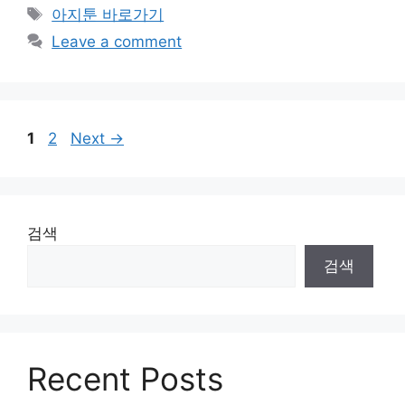
Tags
아지툰 바로가기
Leave a comment
Post
Page
Page
1
2
Next
→
navigation
검색
검색
Recent Posts